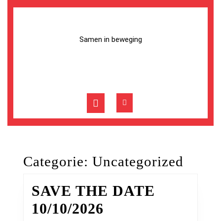
Skip
to
content
Skip
Samen in beweging
to
content
Open
Button
Categorie:
Uncategorized
SAVE THE DATE
SAVE
10/10/2026