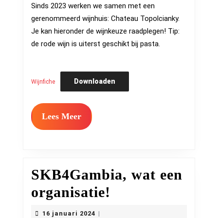
2024
Sinds 2023 werken we samen met een
gerenommeerd wijnhuis: Chateau Topolcianky.
Je kan hieronder de wijnkeuze raadplegen! Tip:
de rode wijn is uiterst geschikt bij pasta.
Downloaden
Wijnfiche
Lees
Lees Meer
Meer
SKB4Gambia, wat een
SKB4Gambia,
organisatie!
wat
16
16 januari 2024
|