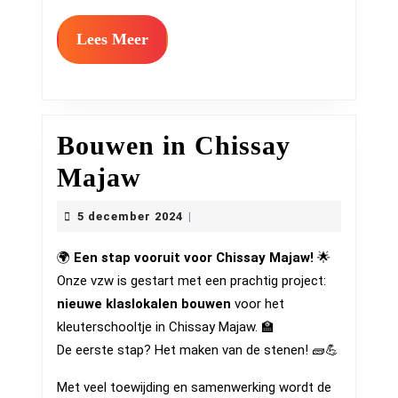
Lees
Lees Meer
Meer
Bouwen in Chissay
Bouwen
Majaw
in
5
5 december 2024
|
Chissay
december
2024
🌍
Een stap vooruit voor Chissay Majaw!
🌟
Majaw
Onze vzw is gestart met een prachtig project:
nieuwe klaslokalen bouwen
voor het
kleuterschooltje in Chissay Majaw. 🏫
De eerste stap? Het maken van de stenen! 🧱💪
Met veel toewijding en samenwerking wordt de