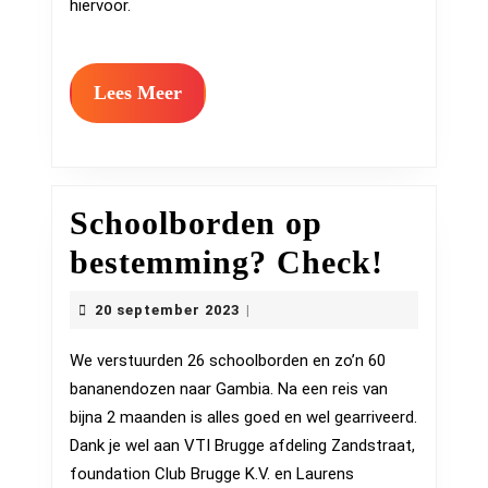
hiervoor.
Lees
Lees Meer
Meer
Schoolborden op
School
bestemming? Check!
op
20
20 september 2023
|
september
beste
2023
We verstuurden 26 schoolborden en zo’n 60
Check
bananendozen naar Gambia. Na een reis van
bijna 2 maanden is alles goed en wel gearriveerd.
Dank je wel aan VTI Brugge afdeling Zandstraat,
foundation Club Brugge K.V. en Laurens