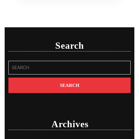
Search
Search
for:
Archives