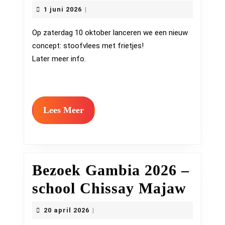
THE
1
1 juni 2026
|
juni
DATE
2026
Op zaterdag 10 oktober lanceren we een nieuw
10/10/2026
concept: stoofvlees met frietjes!
Later meer info.
Lees
Lees Meer
Meer
Bezoek Gambia 2026 –
Bezo
school Chissay Majaw
Gamb
20
20 april 2026
|
april
2026