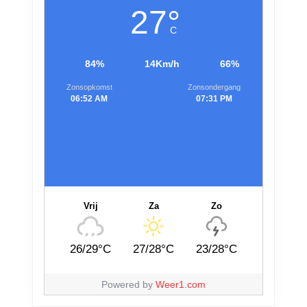
27°
C
84%
14Km/h
66%
Zonsopkomst
Zonsondergang
06:52 AM
07:31 PM
Vrij
Za
Zo
26/29°C
27/28°C
23/28°C
Powered by
Weer1.com